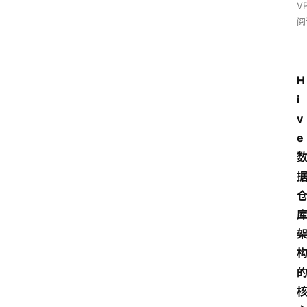
V
阅
H
i
v
e