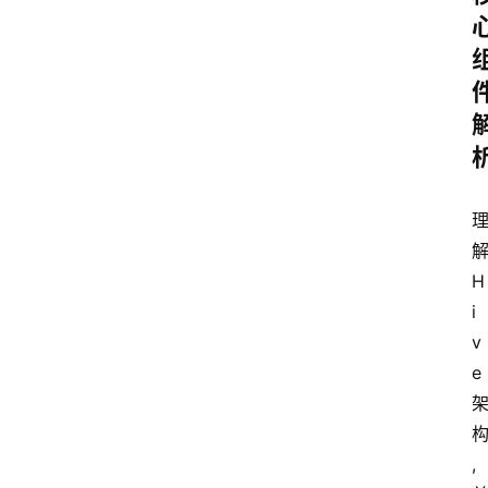
H
i
v
e
,