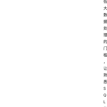
S
Q
L