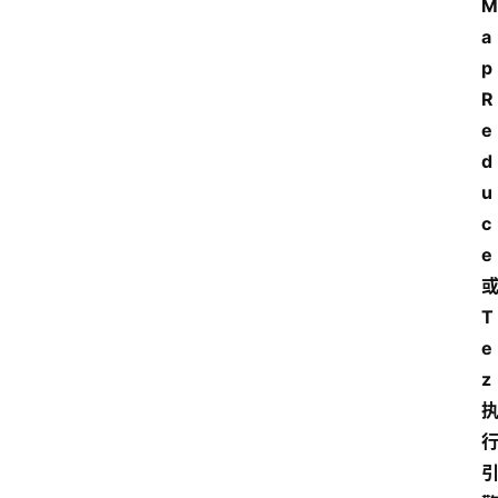
M
a
p
R
e
d
u
c
e
T
e
z