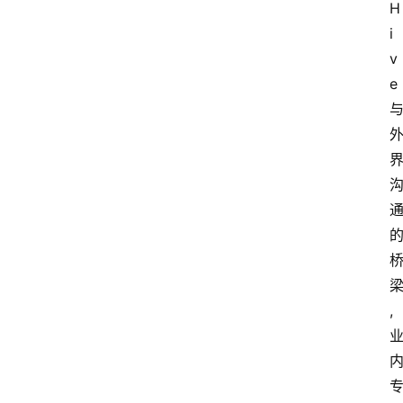
H
i
v
e
,