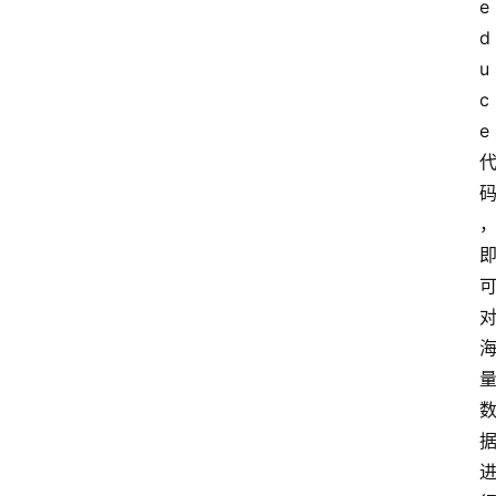
e
d
u
c
e