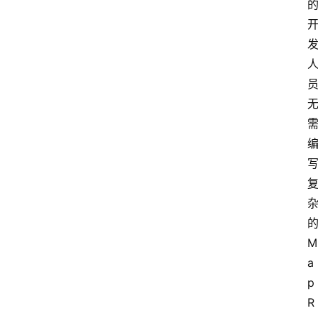
M
a
p
R