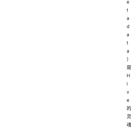
e
t
a
d
a
t
a
H
i
v
e