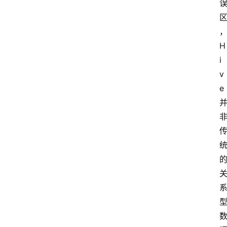
H
i
v
e