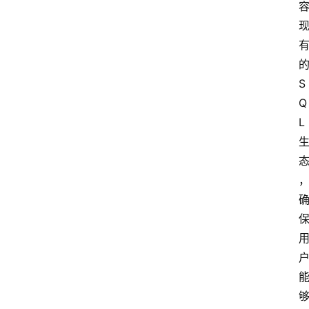
S
Q
L