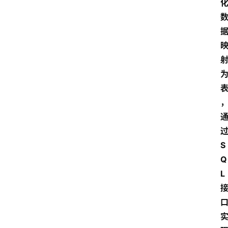
S
Q
L