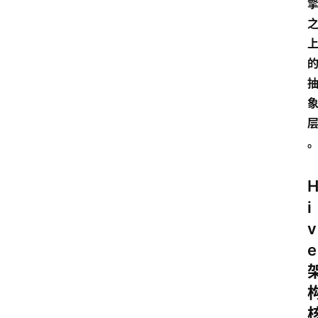
i
v
e