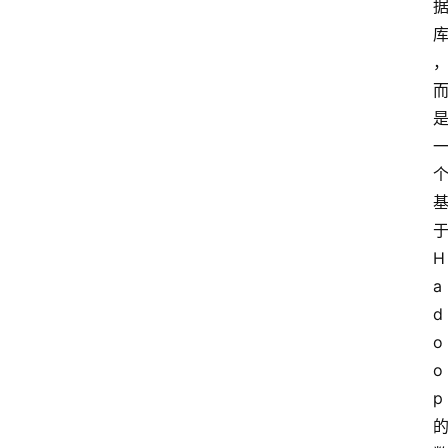
H
a
d
o
o
p