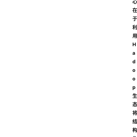
H
a
d
o
o
p