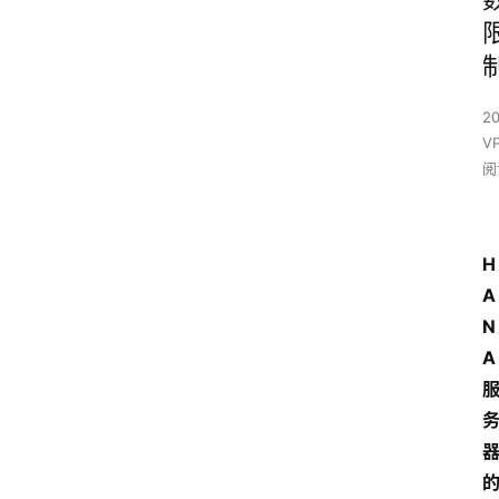
2
V
阅
H
A
N
A