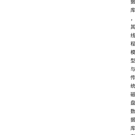
计
算
服
务
器
运
维
服
务
器
宽
带
V