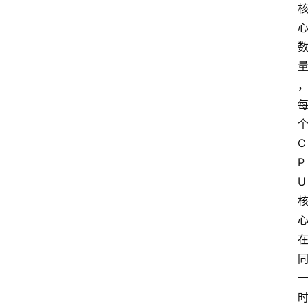
C
P
U