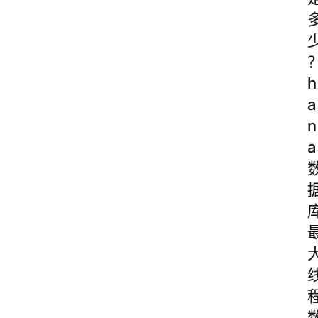
h
a
n
a