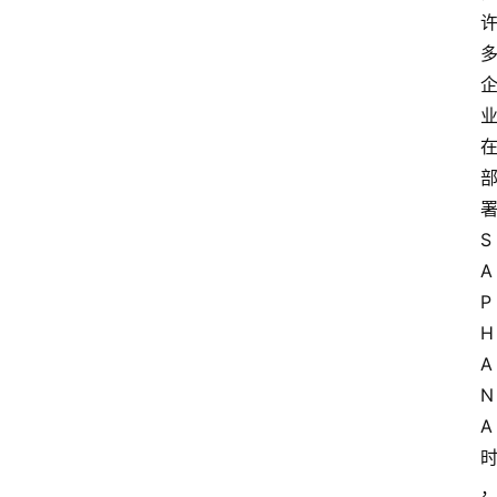
S
A
P 
H
A
N
A