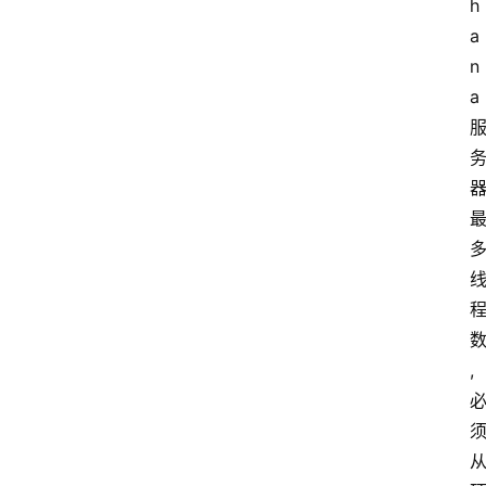
h
a
n
a
,