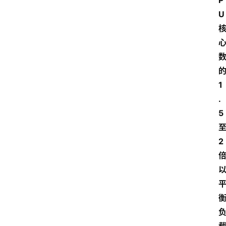
P
U
1
.
5
2