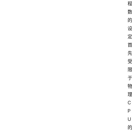
C
P
U