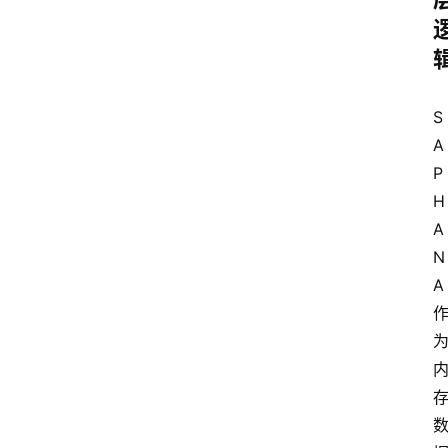
S
A
P 
H
A
N
A
云