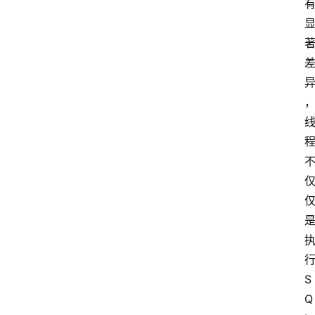
P
S
选
型
与
测
评
关
于
我
们
作
S
者
Q
团