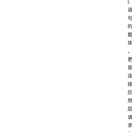
L
队
数
据
来
源
说
明