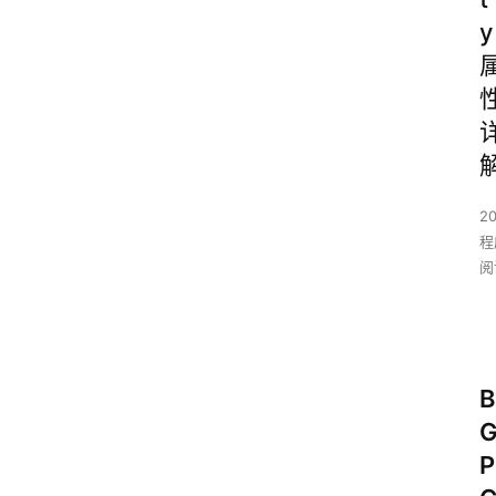
y
2
程
阅
B
P