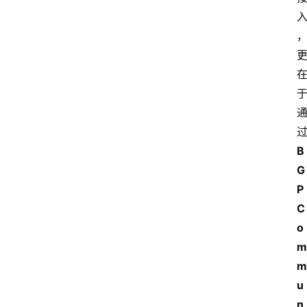
B
G
P 
C
o
m
m
u
n