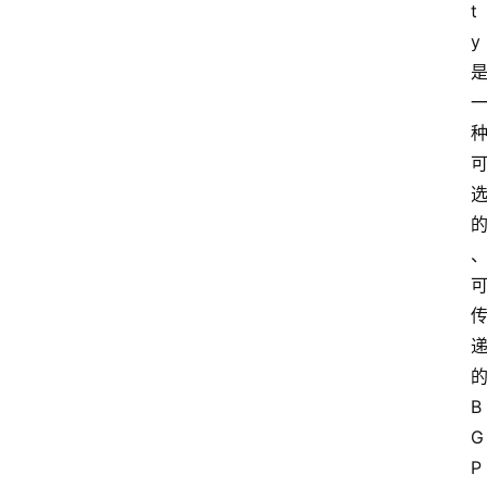
t
y
B
G
P