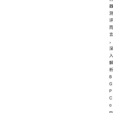
B
G
P 
C
o
m