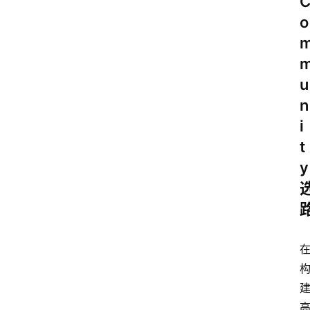
o
u
n
i
t
y