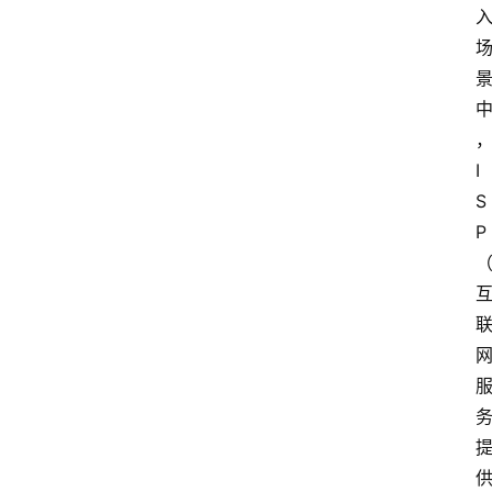
云
I
计
S
算
P
服
务
器
运
维
服