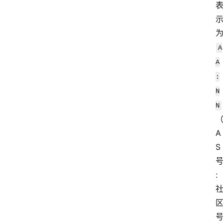
A
A
:
N
N
A
S
: