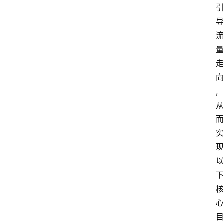
我
们
作
者
团
队
,
数
据
来
源
说
明