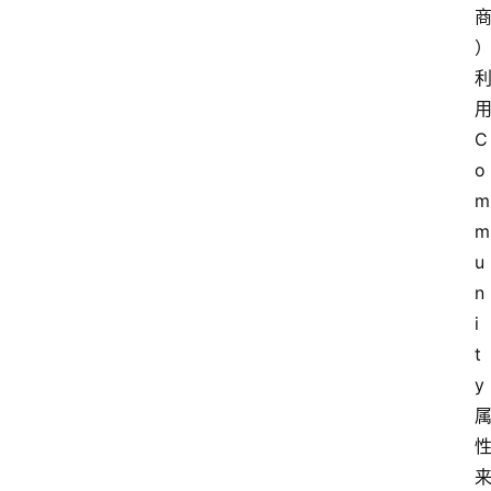
务
器
宽
带
C
o
V
m
P
S
m
选
u
型
n
与
i
测
t
评
y
关
于