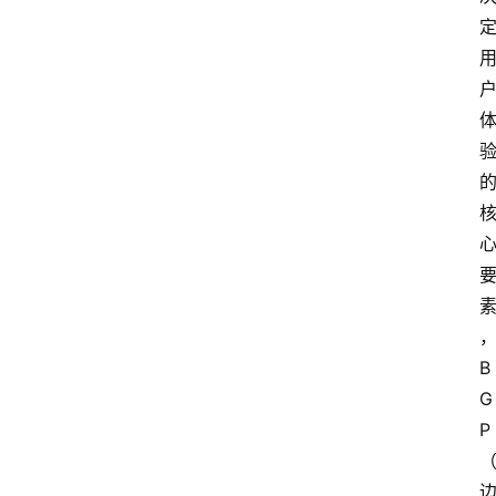
B
G
P