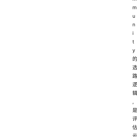
m
u
n
i
t
y
,