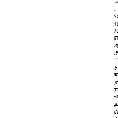
P
S
,
选
型
与
测
评
关
于
我
们
作
者
团