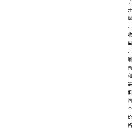
计
算
服
务
器
运
维
服
务
器
宽
带
V