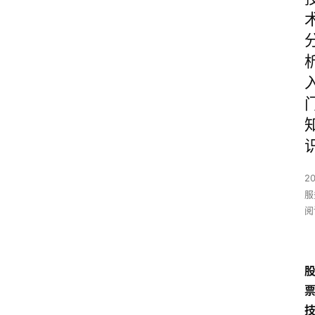
2
服
阅