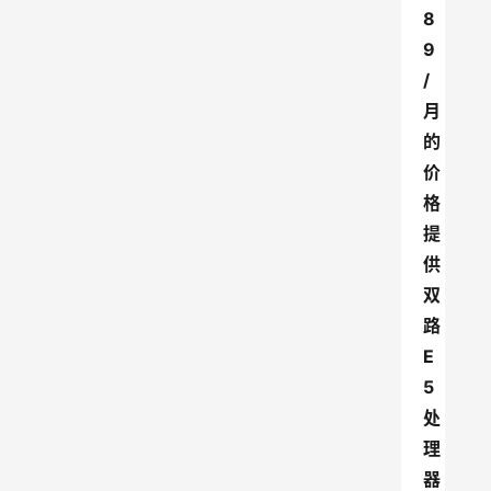
8
9
/
月
的
价
格
提
供
双
路
E
5
处
理
器