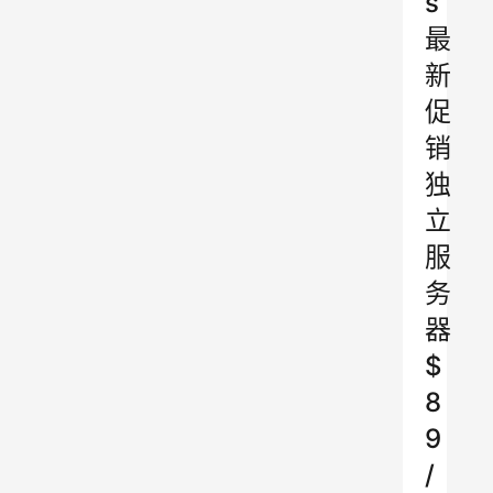
s
最
新
促
销
独
立
服
务
器
$
8
9
/