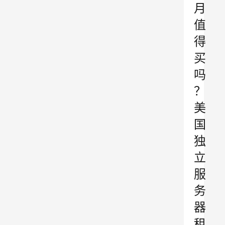
月
值
得
买
吗
？
美
国
独
立
服
务
器
租