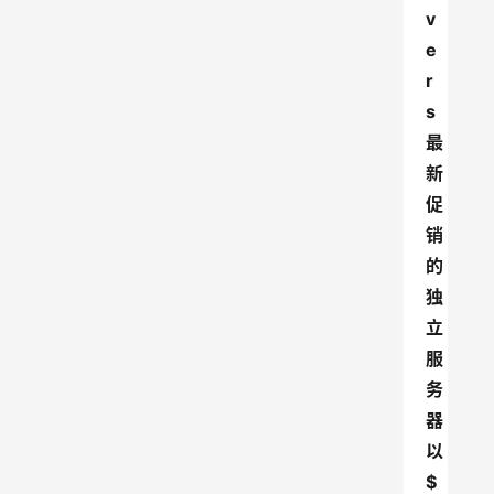
v
e
r
s
最
新
促
销
的
独
立
服
务
器
以
$