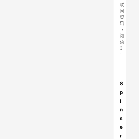
联
网
资
讯
•
阅
读
3
1
S
p
i
n
s
e
r