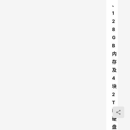
、
1
2
8
G
B
内
存
及
4
块
2
T
B
硬
盘