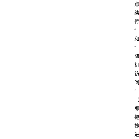
”
“
”