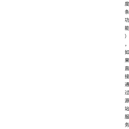
云
计
算
服
务
器
运
维
服
务
器
宽
带