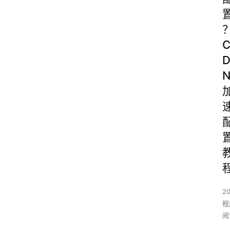
2
程
阅