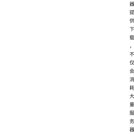
V
P
S
选
型
与
测
评
关
于
我
们
作