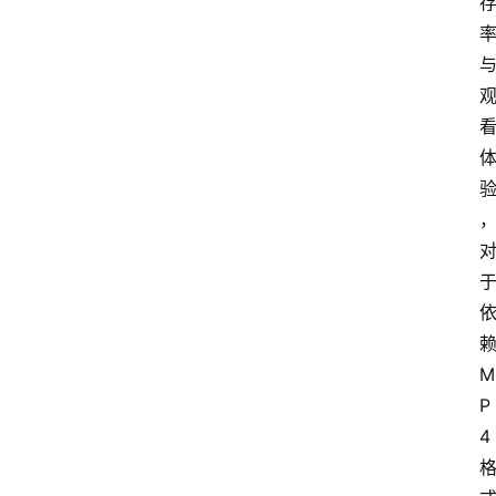
M
P
4