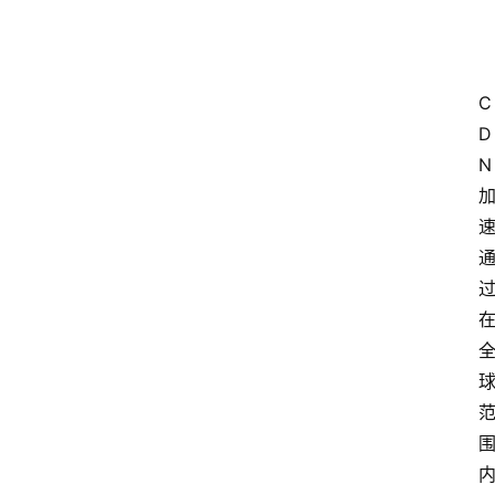
C
D
N