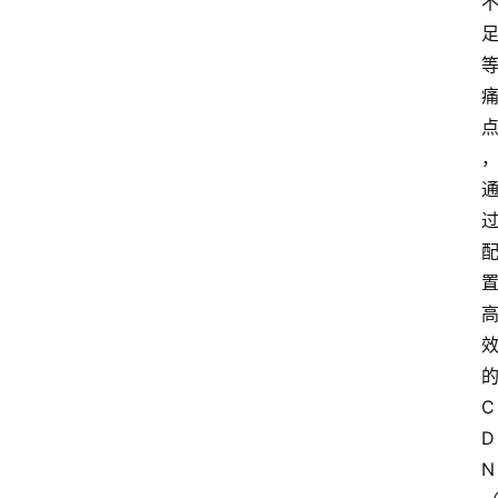
C
D
N