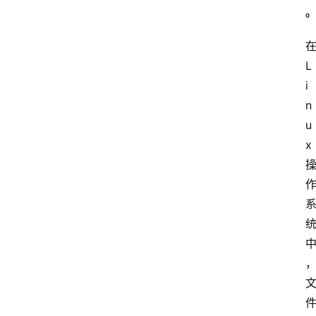
L
i
n
u
x