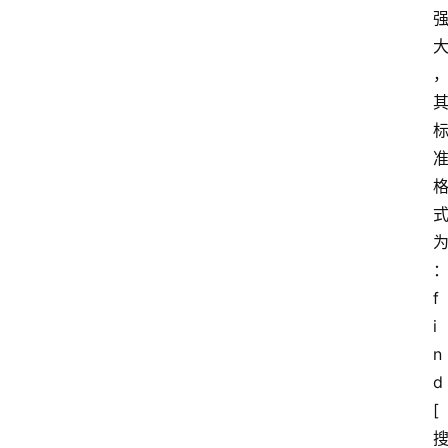
f
i
n
d 
[