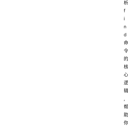
f
i
n
d
,