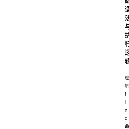
云
计
算
服
务
器
运
维
服
务
f
器
i
宽
n
带
d