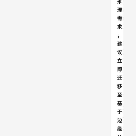
推
理
需
求
，
建
议
立
即
迁
移
至
基
于
边
缘