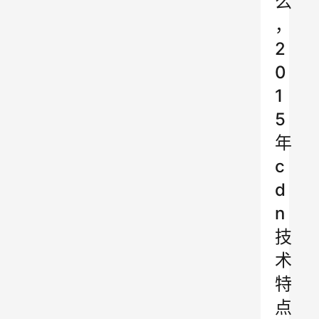
么
，
2
0
1
5
年
c
d
n
技
术
特
点