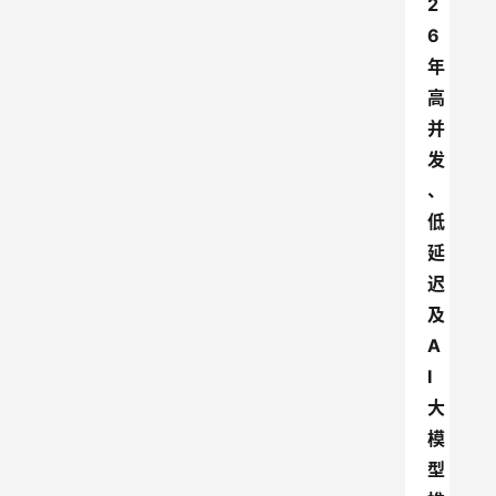
2
6
年
高
并
发
、
低
延
迟
及
A
I
大
模
型