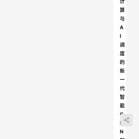
计
算
与
A
I
调
度
的
新
一
代
智
能
C
D
N