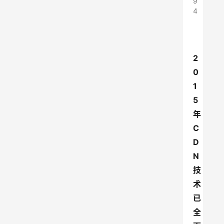
9
4
2
0
1
5
年
C
D
N
技
术
已
全