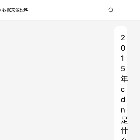
数据来源说明
2
0
1
5
年
c
d
n
是
什