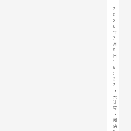
2
0
2
6
年
7
月
9
日
1
8
:
2
3
•
云
计
算
•
阅
读