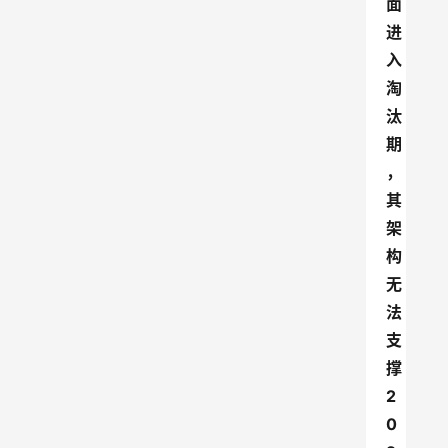
面
进
入
淘
汰
期
，
其
架
构
无
法
支
撑
2
0