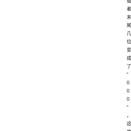
”
0
0
0
″