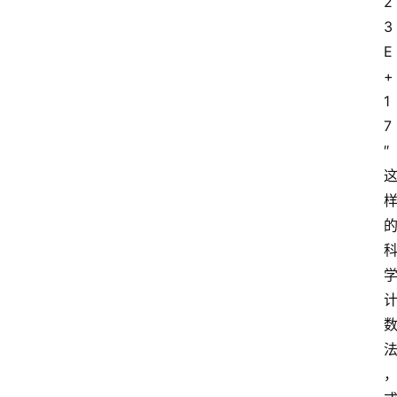
2
3
E
+
1
7
″