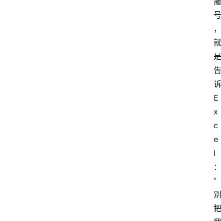
E
x
c
e
l
”