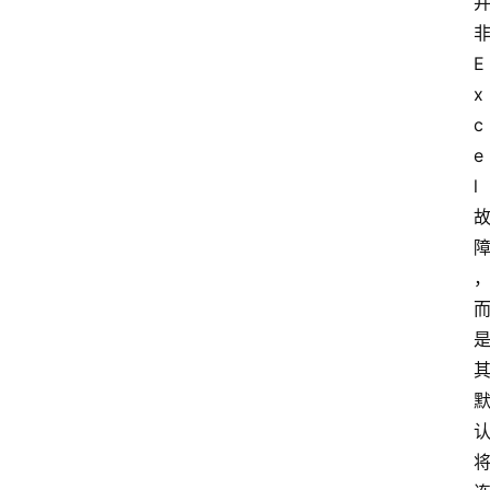
E
x
c
e
l