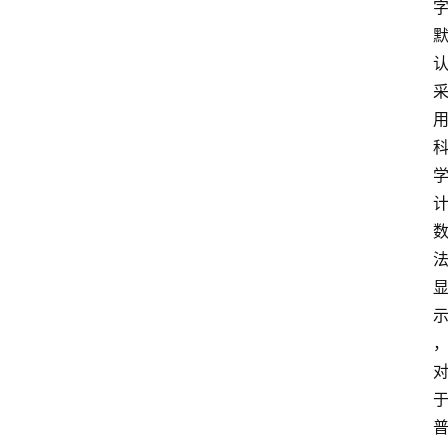
V
P
S
选
型
与
测
评
关
于
我
们