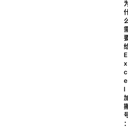
E
x
c
e
l