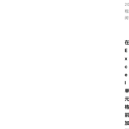
2
程
阅
E
x
c
e
l