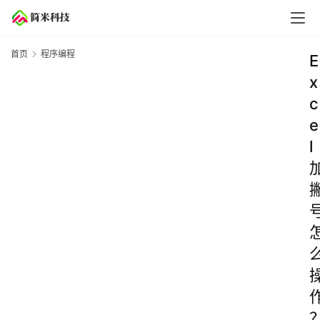
首页
程序编程
E
x
c
e
l