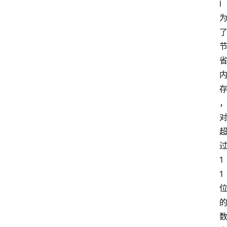
l
云
计
算
服
务
器
运
维
1
服
1
务
器
宽
带