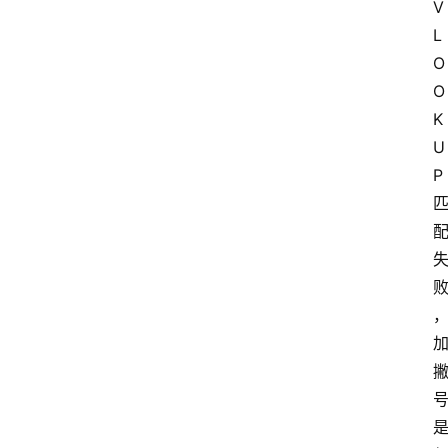
V
L
O
O
K
U
P