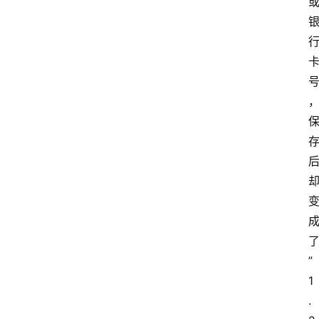
”
1
.