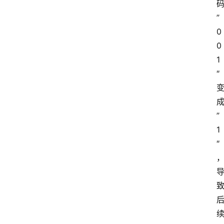
”
0
0
1
″
”
1
″