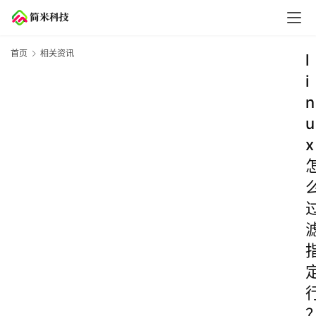
首页
相关资讯
l
i
n
u
x