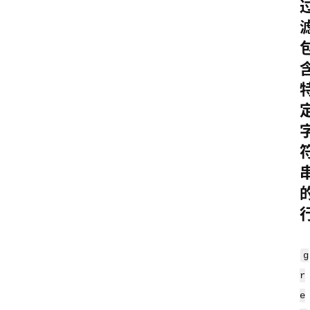
g
r
e