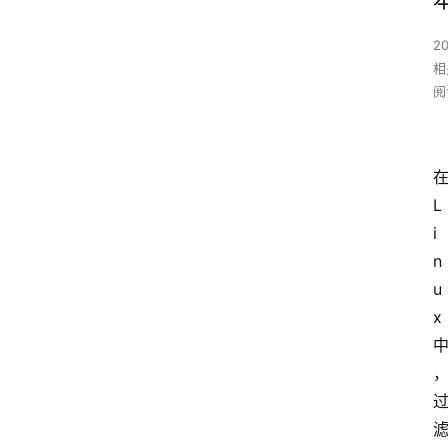
2
相
阅
在
L
i
n
u
x 