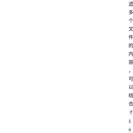
f
i
n