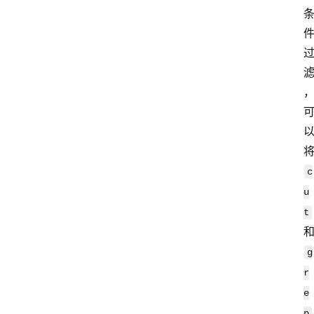
服
务
器
运
维
服
c
务
器
u
宽
t
带
g
r
V
e
P
p