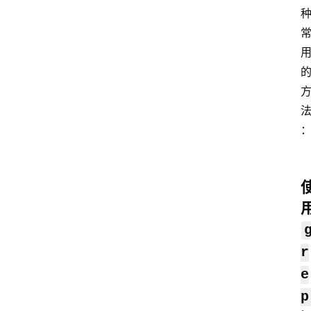
r
e
p