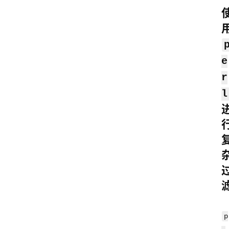
数
据
来
e
源
说
r
明
l
p