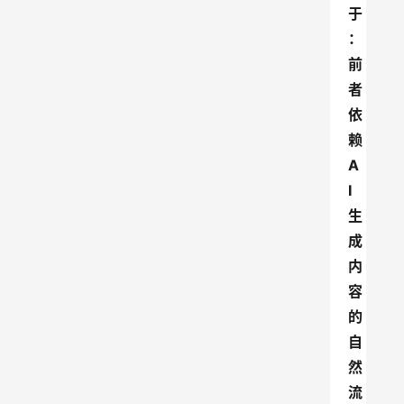
于
：
前
者
依
赖
A
I
生
成
内
容
的
自
然
流