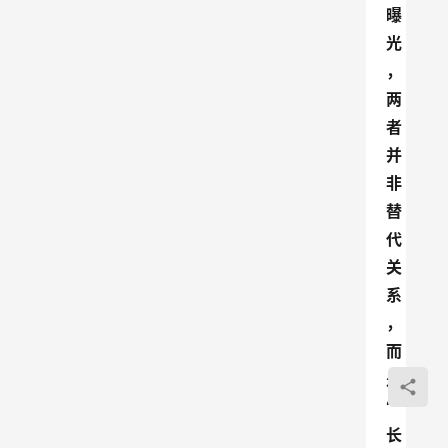
曝
光
，
两
者
并
非
替
代
关
系
，
而
是
“
长