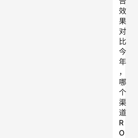
告
效
果
对
比
今
年
，
哪
个
渠
道
R
O