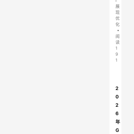
I
展
现
优
化
•
阅
读
1
9
1
2
0
2
6
年
G