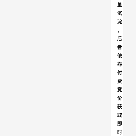
量
沉
淀
，
后
者
依
靠
付
费
竞
价
获
取
即
时