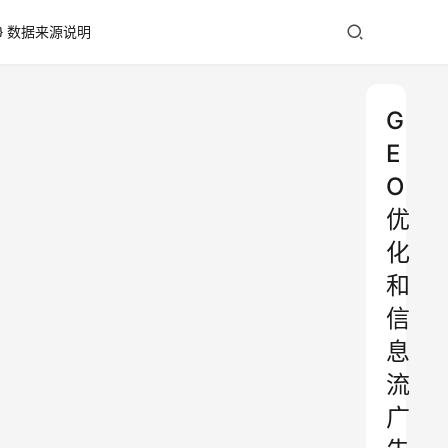
数据来源说明
G
E
O
优
化
和
信
息
流
广