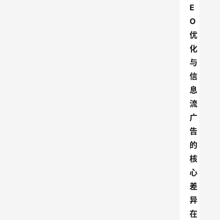
E
O
优
化
与
信
息
流
广
告
的
核
心
差
异
在