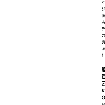
云
计
算
服
务
器
运
维
服
务
器
宽
#
带
P