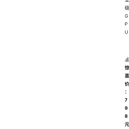
级
G
P
U
7
9
8