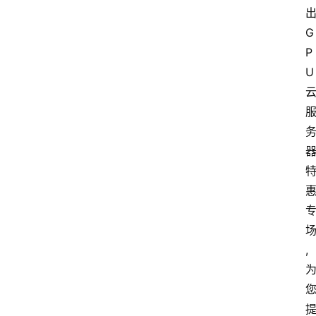
出
G
P
U 
,