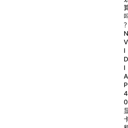
V
I
I
A
P
4
0