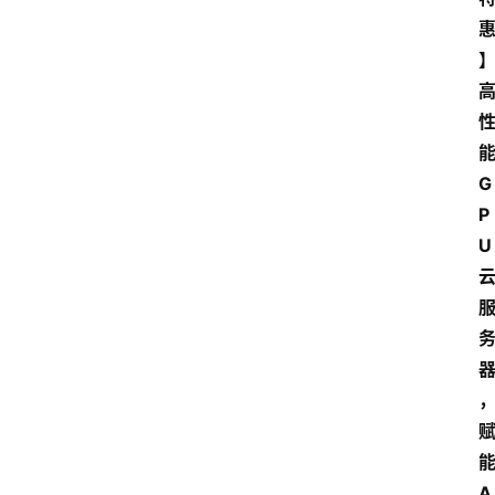
能
G
P
U 
能
A