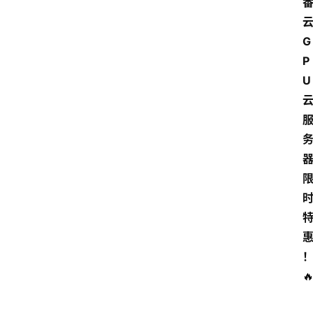
云
G
P
U 
点击取

加
载