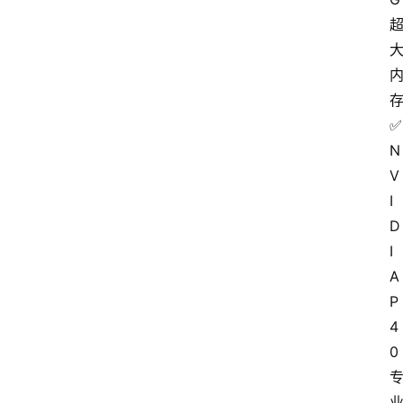
✅ 
N
V
I
D
I
A 
P
4
0 