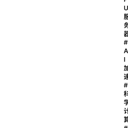
V
P
S
选
型
与
#
测
评
I
关
于
#
我
们
作
者