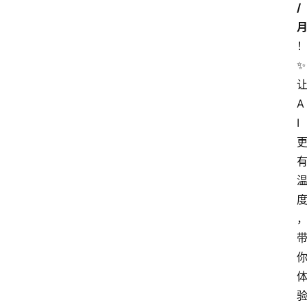
/
✨ 
让
A
I 