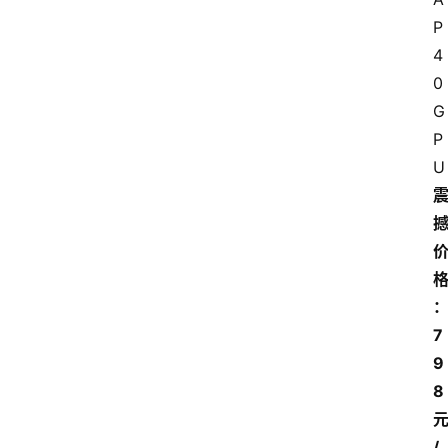
P
4
0 
G
P
U
7
9
8
/