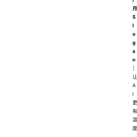
S
l
o
g
a
n
让
A
I 
,