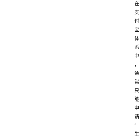
S
选
型
与
测
评
关
于
我
们
作
者
“
团
队