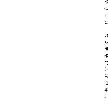
,
云
计