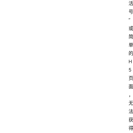
”
数
据
来
源
说
明
H
5