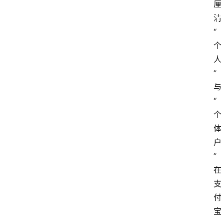
“
”
“
”