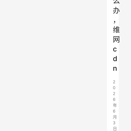
么
办
，
维
网
c
d
n
2
0
2
6
年
6
月
3
日