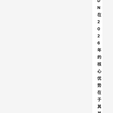
D
N
在
2
0
2
6
年
的
核
心
优
势
在
于
其