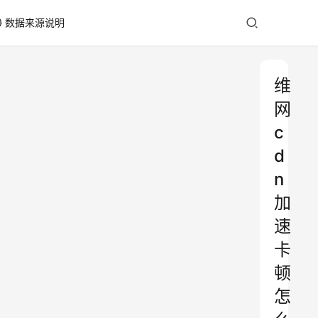
数据来源说明
维
网
c
d
n
加
速
卡
顿
怎