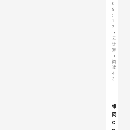
0
9
:
1
7
•
云
计
算
•
阅
读
4
3
维
网
C