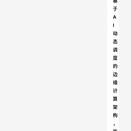
基
于
A
I
动
态
调
度
的
边
缘
计
算
架
构
，