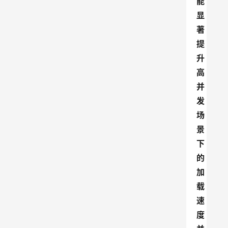
能
显
著
提
升
高
并
发
场
景
下
的
加
载
速
度