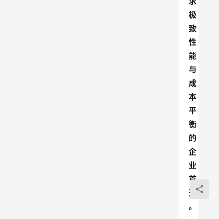
求
极
致
性
能
与
成
本
平
衡
的
企
业
首
选
。
点击取消静音