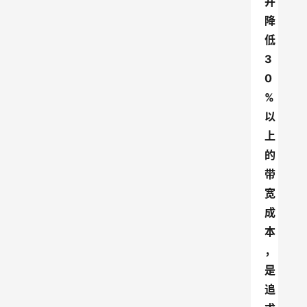
并
降
低
3
0
%
以
上
的
带
宽
成
本
，
是
追