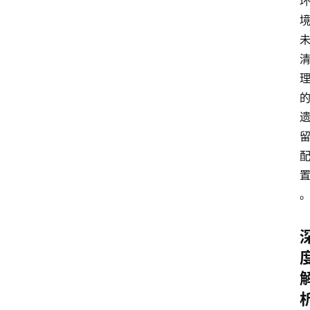
测
评
关
于
我
们
作
者
团
队
数
据