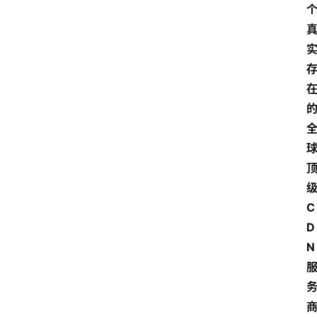
C
D
N