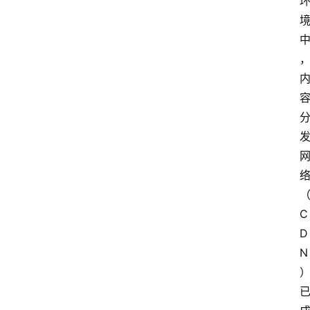
C
D
N