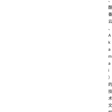
A
k
a
m
a
i