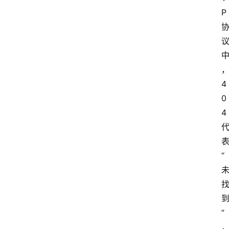
P
4
0
4
“
”