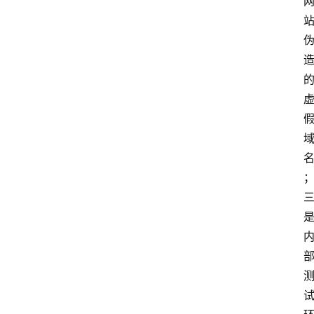
务
器
运
维
服
务
器
宽
带
V
P
S
选
型
与