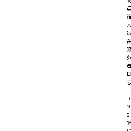
D
N
S