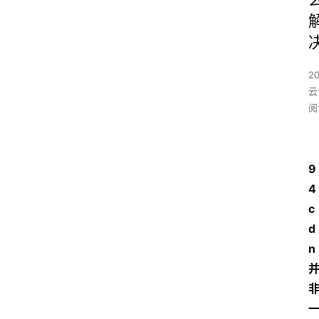
2
云
阅
9
4
c
d
n