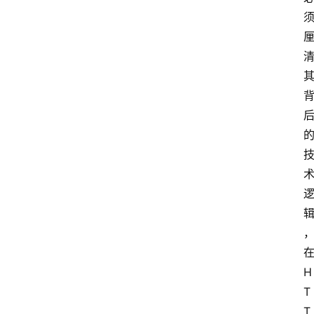
H
T
T