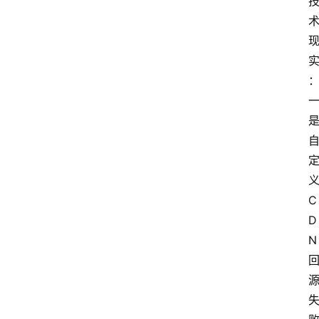
C
D
N