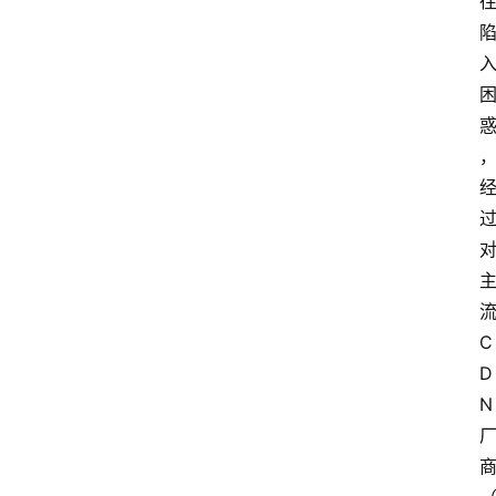
C
D
N