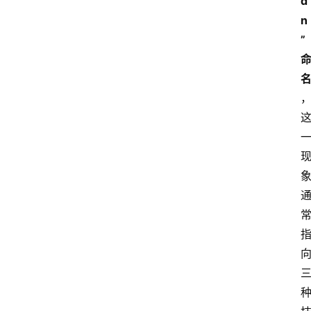
d
n
”