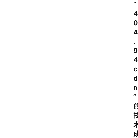
“
来
4
源
说
0
明
4
.
9
4
c
d
n
”