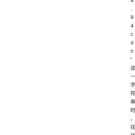
4
.
9
4
c
d
n
”