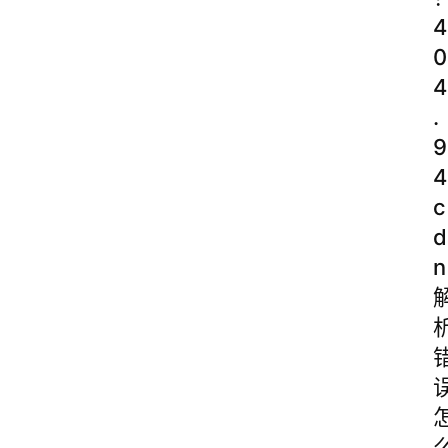
4
0
4
.
9
4
c
d
n