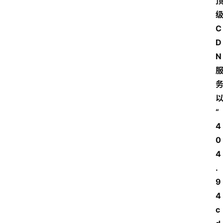
C
D
N
“
4
0
4
.
9
4
c