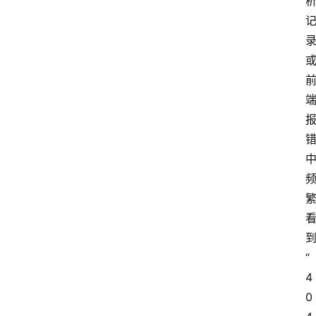
“
4
0