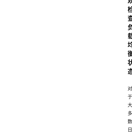
V
P
S
选
型
与
测
评
关
于
我
们
作
者
团