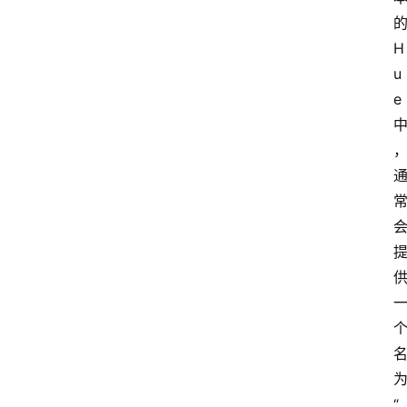
H
u
e
“