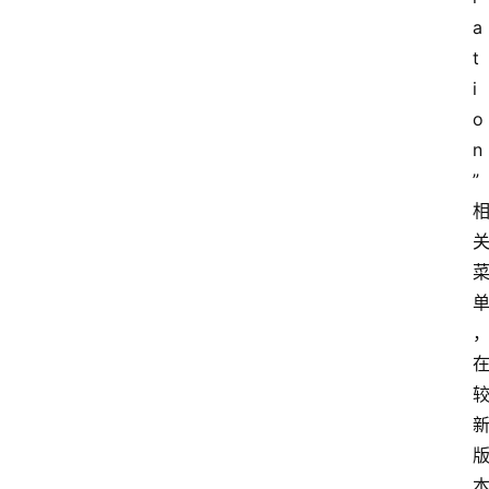
a
t
i
o
n
”