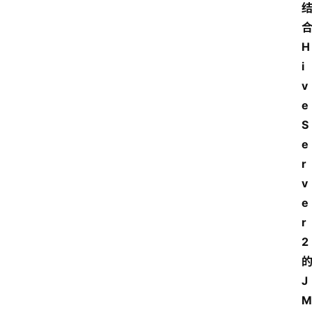
H
i
v
e
S
e
r
v
e
r
2
J
M