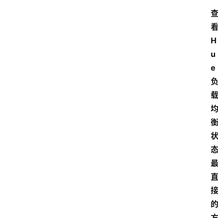
H
u
e