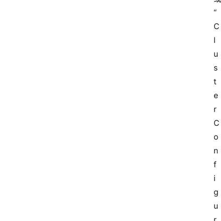
“
C
l
u
s
t
e
r 
C
o
n
f
i
g
u
r