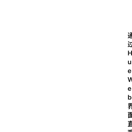
计
算
服
务
器
运
u
维
e
服
务
e
器
b
宽
带