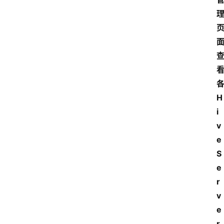
H
i
v
e
S
e
r
v
e
r