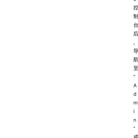
,
“
A
d
m
i
n
”