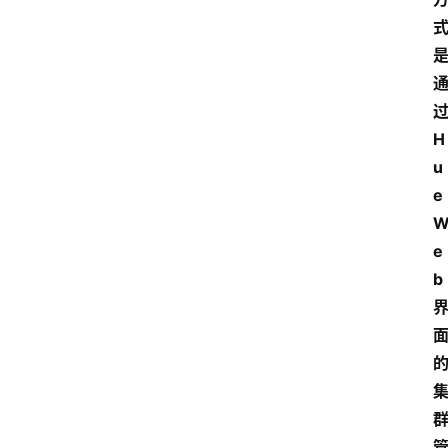
H
u
e 
e
b