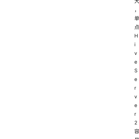
H
i
v
e
S
e
r
v
e
r
2