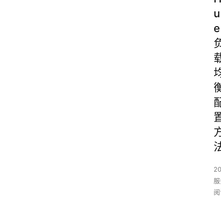
u
e
2
服
阅