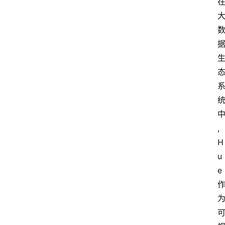
,
H
u
e