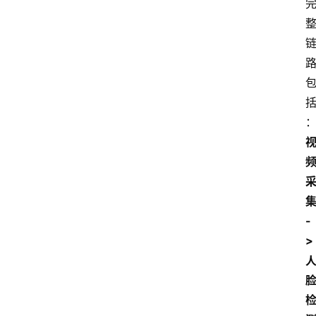
集
-
> 