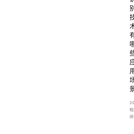
2
程
阅