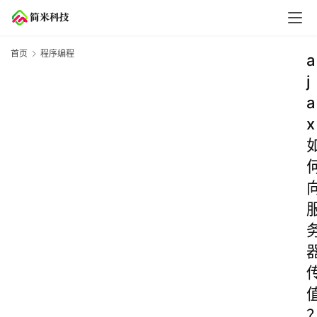
首页
程序编程
a
j
a
x