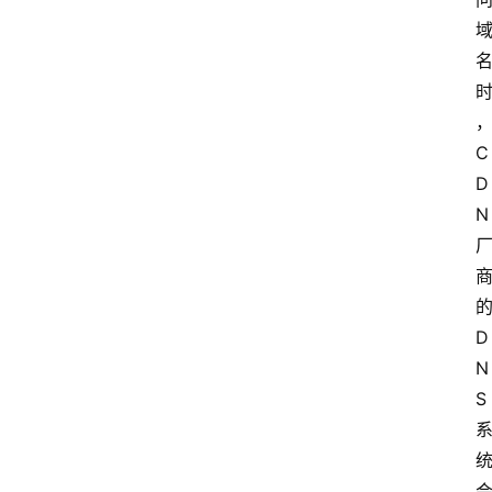
C
D
N
D
N
S