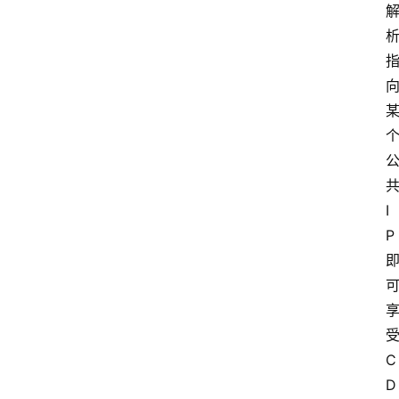
S
选
型
与
测
评
关
I
于
我
P
们
作
者
C
团
D
队