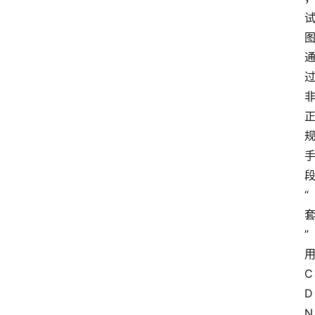
“
”
C
D
N