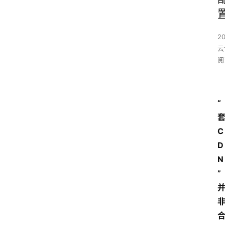
2
云
阅
“
C
D
N
”