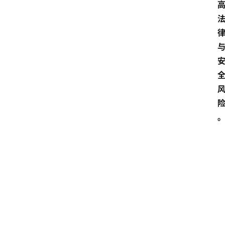
点击取
加
载
1080P
中...