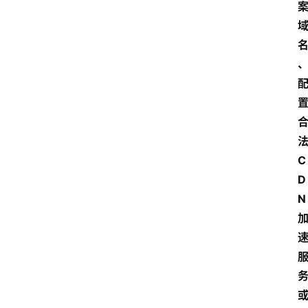
C
D
N