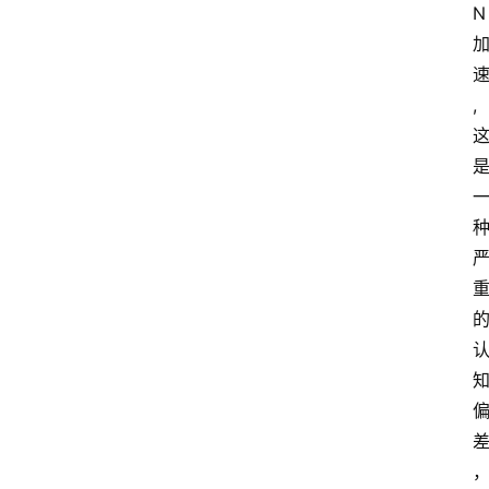
N
数
据
,
来
源
说
明