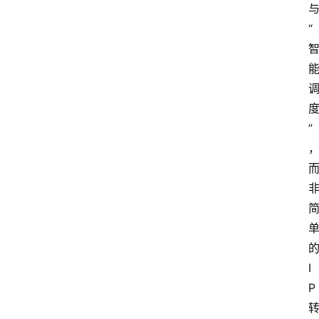
“
”
I
P