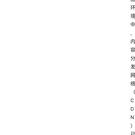
,
C
D
N