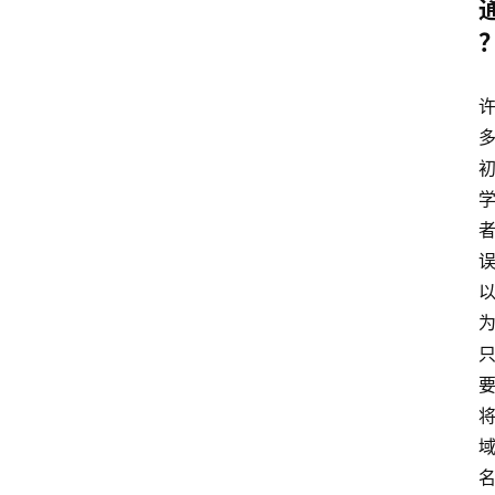
算
服
务
器
运
维
服
务
器
宽
带
V
P