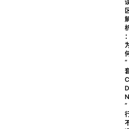
“
”
云
计