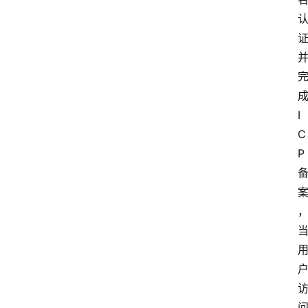
I
C
P