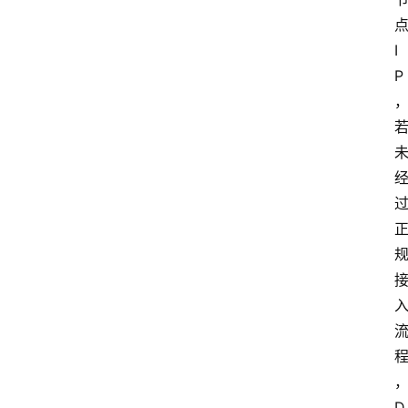
I
P
D