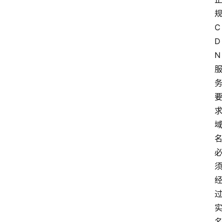
C
D
N