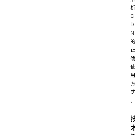
C
D
N