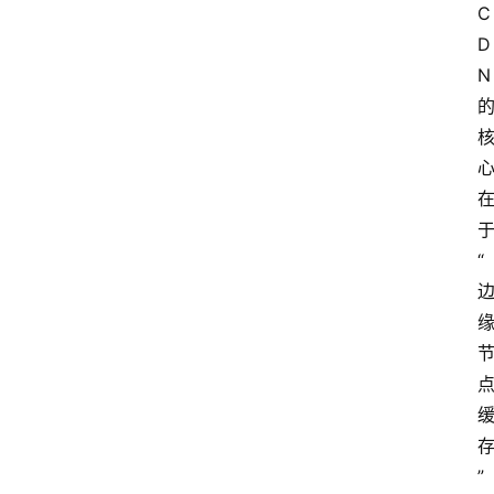
C
D
N
“
”