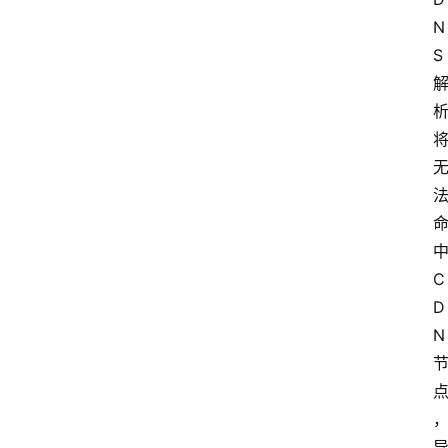
N
S
C
D
N