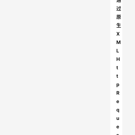
通
过
原
生 
X
M
L
H
t
t
p
R
e
q
u
e