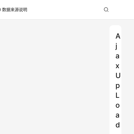
数据来源说明
A
j
a
x
U
p
L
o
a
d