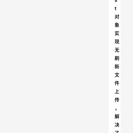
s
t 
对
象
实
现
无
刷
新
文
件
上
传
，
解
决