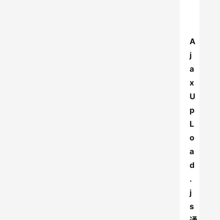
A
j
a
x
U
p
L
o
a
d
.
j
s 