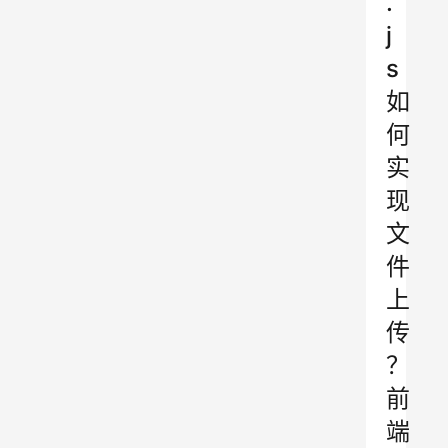
.
j
s
如
何
实
现
文
件
上
传
？
前
端