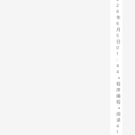
2
6
年
6
月
5
日
0
1
:
4
4
•
程
序
编
程
•
阅
读
4
1