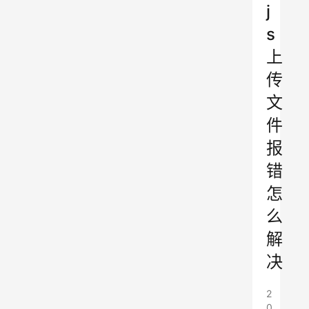
j
s
上
传
文
件
报
错
怎
么
解
决
2
0