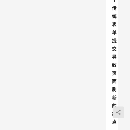
了
传
统
表
单
提
交
导
致
页
面
刷
新
的
痛
点