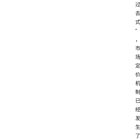
P
S
选
型
”
与
测
评
关
于
我
们
作
者
团