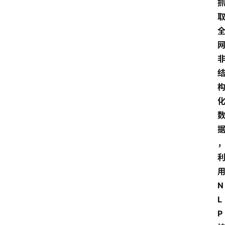
N
L
P