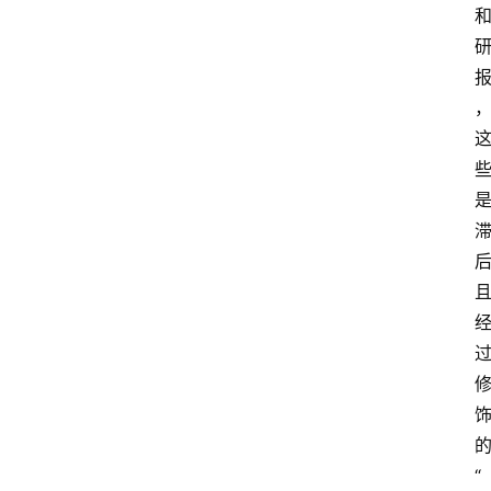
计
算
服
务
器
运
维
服
务
器
宽
带
V
“