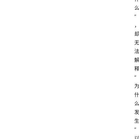
”
“
”