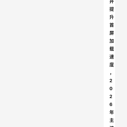
并
提
升
首
屏
加
载
速
度
，
2
0
2
6
年
主