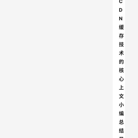
C
D
N
缓
存
技
术
的
核
心
上
文
小
编
总
结