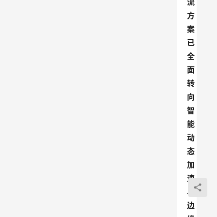
流
方
案
已
全
面
转
向
智
能
动
态
加
速
与
边