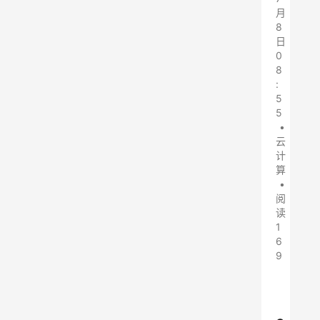
月
8
日
0
8
:
5
5
•
云
计
算
•
阅
读
1
6
9