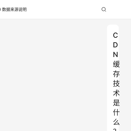
数据来源说明
C
D
N
缓
存
技
术
是
什
么