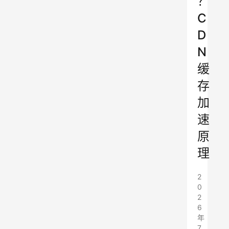
？
C
D
N
缓
存
加
速
原
理
2
0
2
6
年
7