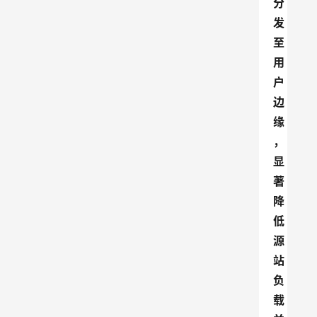
分
发
至
用
户
边
缘
，
显
著
降
低
源
站
负
载