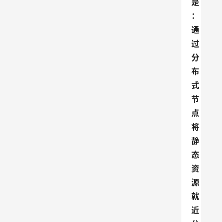
是
：
通
过
分
布
式
节
点
将
静
态
资
源
就
近