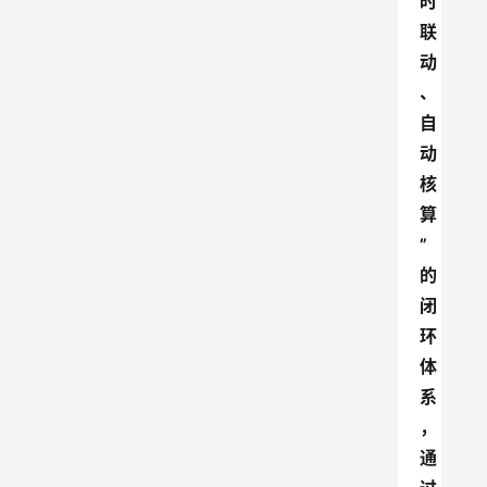
时
联
动
、
自
动
核
算
”
的
闭
环
体
系
，
通