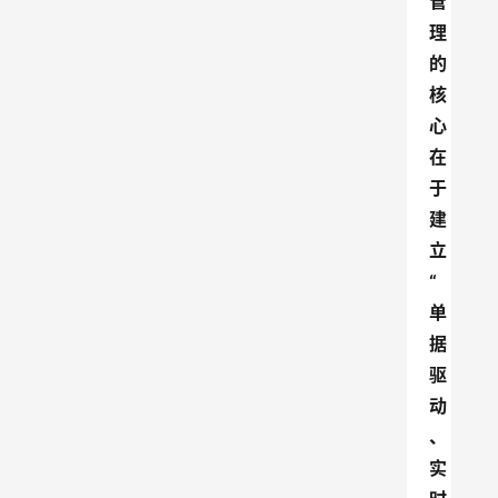
管
理
的
核
心
在
于
建
立
“
单
据
驱
动
、
实