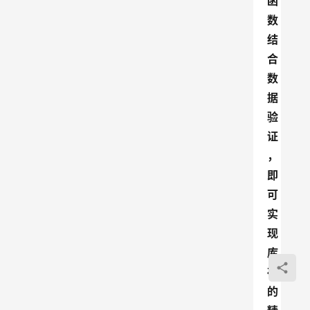
函
数
结
合
数
据
验
证
，
即
可
实
现
库
存
的