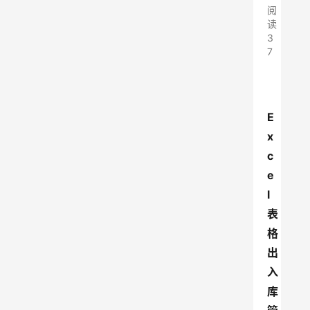
阅
读
3
7
E
x
c
e
l
表
格
出
入
库