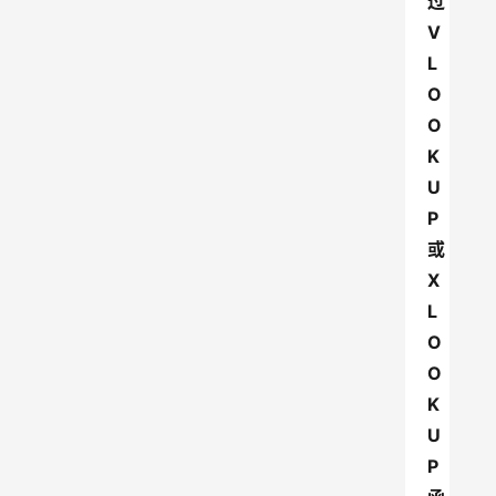
过
V
L
O
O
K
U
P
或
X
L
O
O
K
U
P