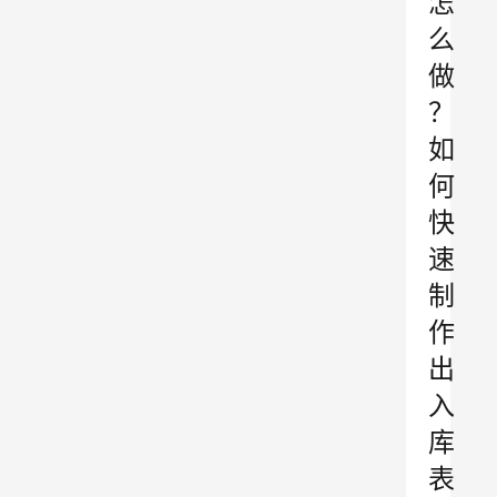
怎
么
做
？
如
何
快
速
制
作
出
入
库
表