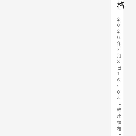
格
2
0
2
6
年
7
月
8
日
1
6
:
0
4
•
程
序
编
程
•