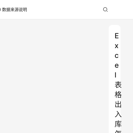
数据来源说明
E
x
c
e
l
表
格
出
入
库