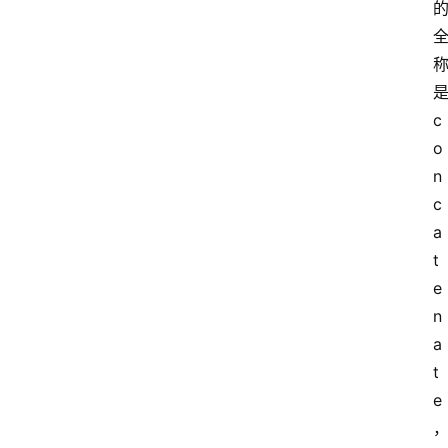
c
o
n
c
a
t
e
n
a
t
e