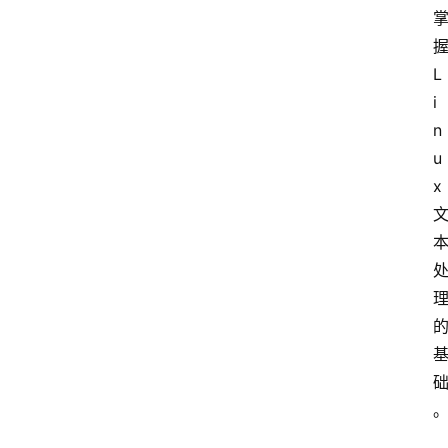
L
i
n
u
x
点击取