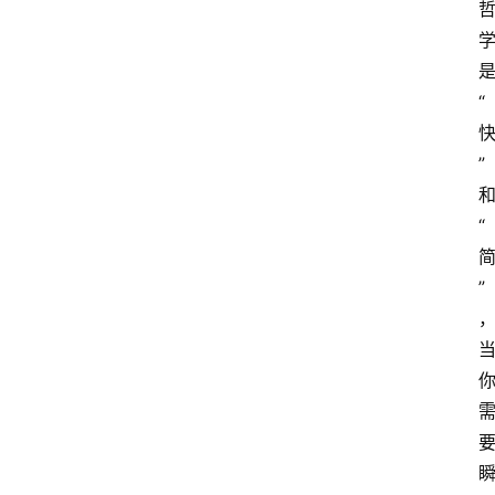
“
”
“
”