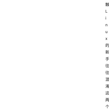
L
i
n
u
x