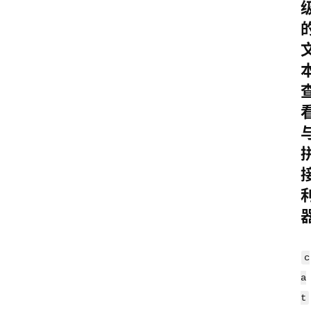
c
a
t