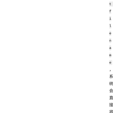
S
t 
选
f
型
与
i
测
l
评
e
n
a
关
m
于
我
e
们
作
者
团
队