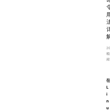
2
相
阅
L
i
n
u