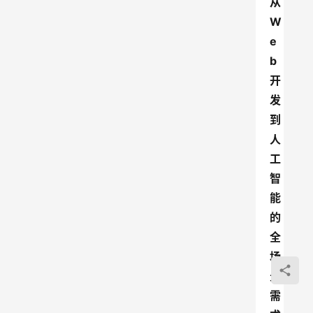
从
W
e
b
开
发
到
人
工
智
能
的
全
场
景
需