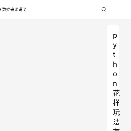
数据来源说明
p
y
t
h
o
n
花
样
玩
法