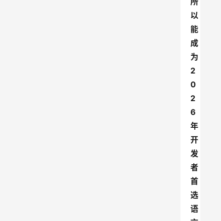
所
以
能
成
为
2
0
2
6
年
开
发
者
首
选
语