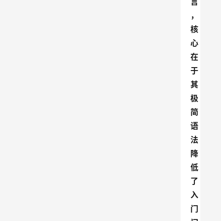
言
，
核
心
在
于
其
极
简
语
法
降
低
了
入
门