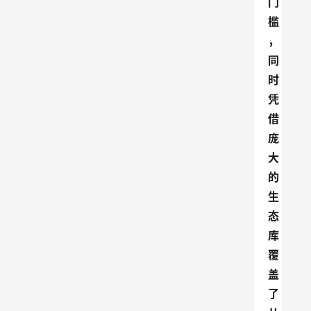
门
槛
，
同
时
凭
借
庞
大
的
生
态
库
覆
盖
了