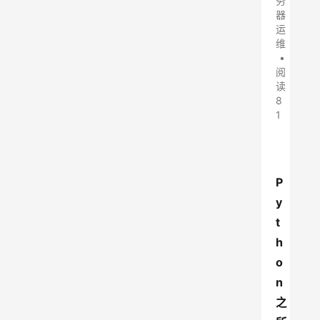
务
器
运
维
•
阅
读
8
1
P
y
t
h
o
n
之