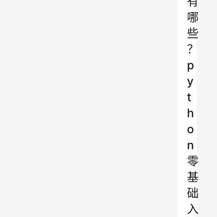
有
哪
些
？
p
y
t
h
o
n
零
基
础
入