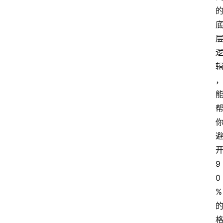
9
0
%