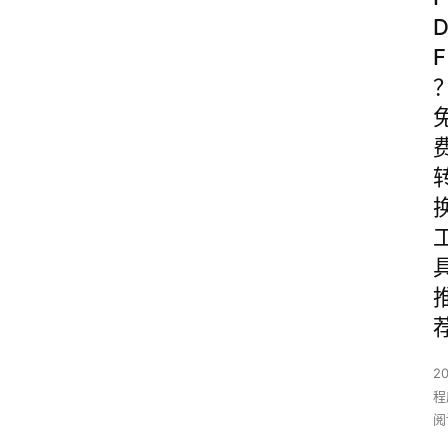
F
2
程
阅