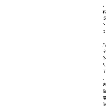
P
D
F