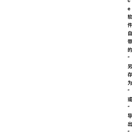
c
e
“
”
“