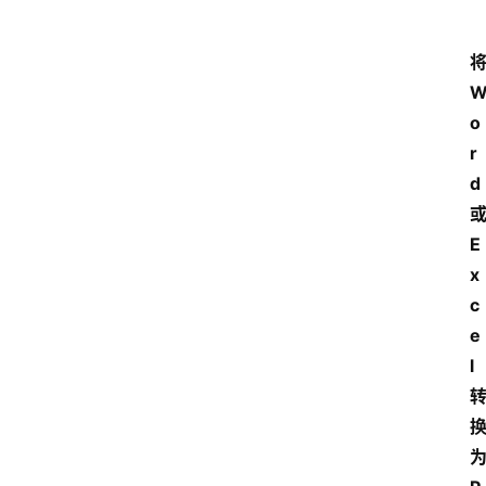
o
r
d
E
x
c
e
l