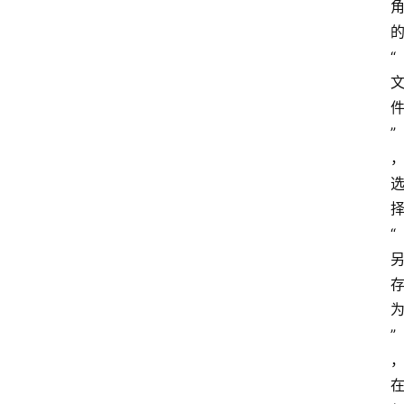
“
”
“
”