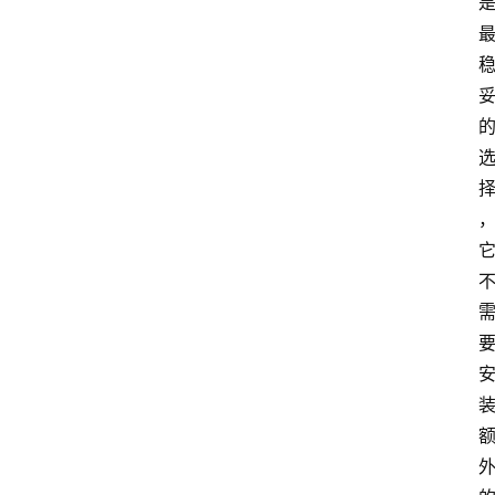
P
S
选
型
与
测
评
关
于
我
们
作
者
团