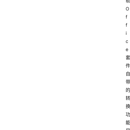
计
算
O
f
f
服
i
务
c
器
e
运
维
服
务
器
宽
带
V