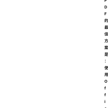
P
D
F
O
f
f
i