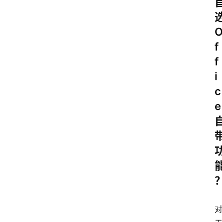
f
f
i
c
e