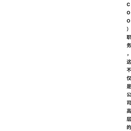
C
O
O