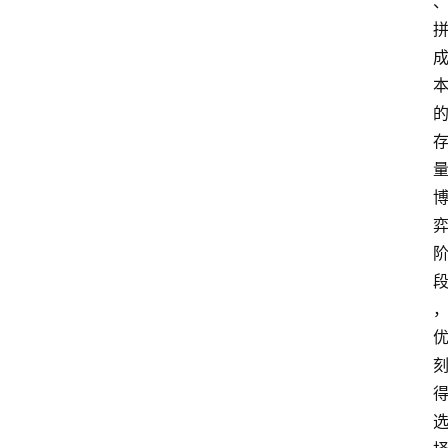
P
S
选
型
与
测
评
关
于
我
们
作
者
团