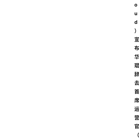
o
u
d