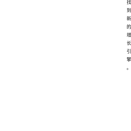
点击取
加
载
1080P
中...