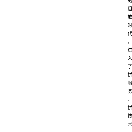
计
算
服
务
器
运
维
服
务
器
宽
带
V