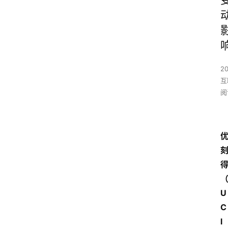
2
互
阅
U
C
l