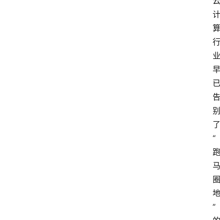
“
”
云