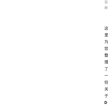
互
阅
D