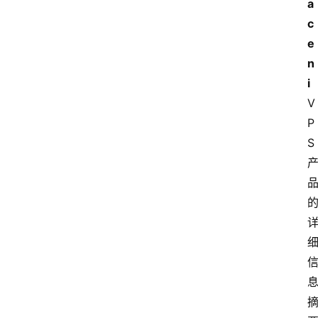
a
c
e
n
i
V
P
S 