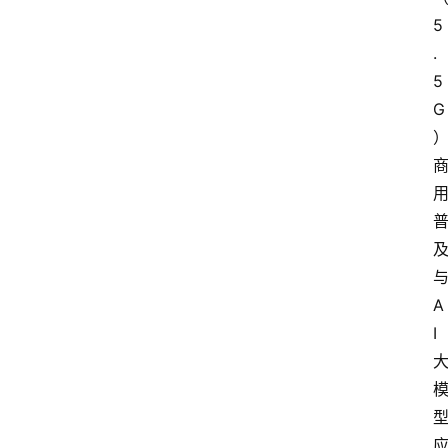
5
.
5
G
A
I