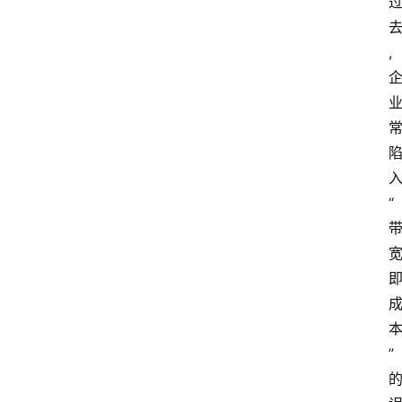
服
务
,
器
宽
带
V
P
“
S
选
型
与
测
评
”
关