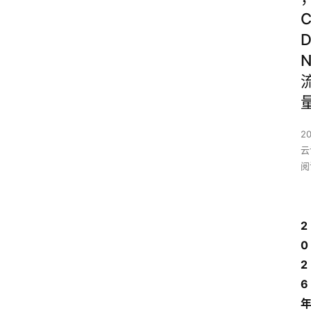
2
云
阅
2
0
2
6