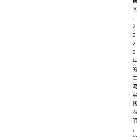
于
我
们
2
0
作
2
者
6
团
队
数
据
来
源
说
明