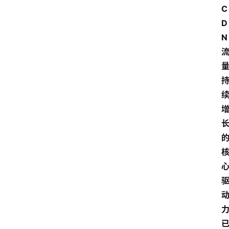
C
D
N