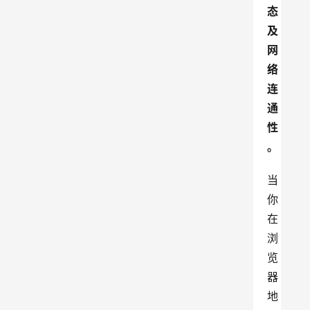
态
及
网
络
连
通
性
。
当
你
在
浏
览
器
地