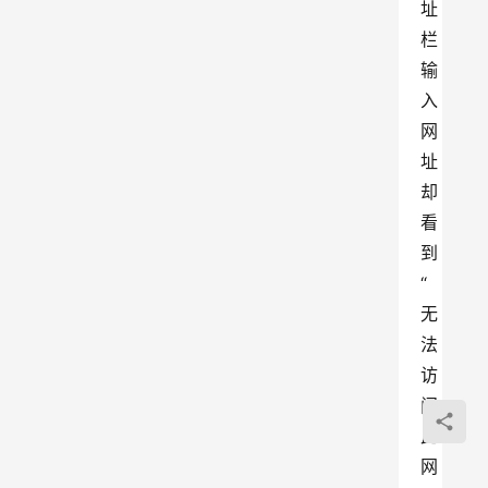
址
栏
输
入
网
址
却
看
到
“
无
法
访
问
此
网