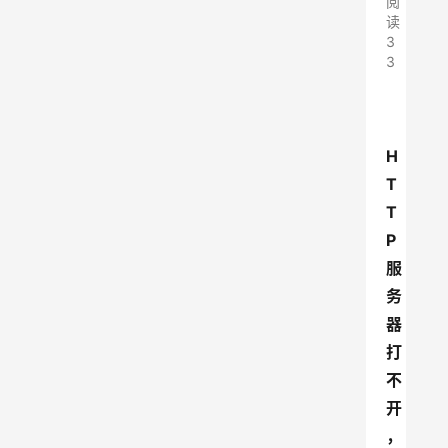
阅
读
3
3
H
T
T
P
服
务
器
打
不
开
，