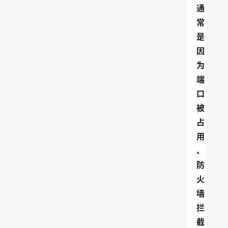
通
常
是
因
为
端
口
被
占
用
、
防
火
墙
拦
截