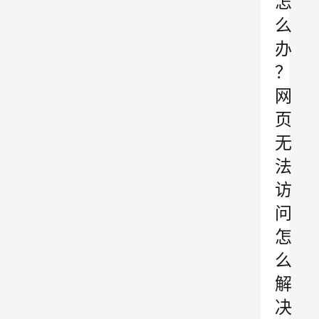
怎
么
办
？
网
页
无
法
访
问
怎
么
解
决