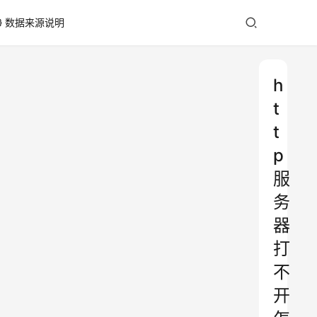
数据来源说明
h
t
t
p
服
务
器
打
不
开