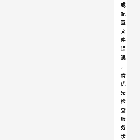
或
配
置
文
件
错
误
，
请
优
先
检
查
服
务
状