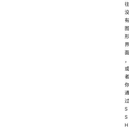
S
S
H