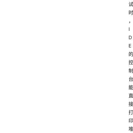
S
选
型
与
I
测
D
评
E
关
于
我
们
作
者
团
队