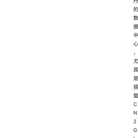
C
N
2 
G