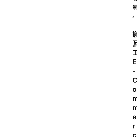
E
-
o
e
r
c