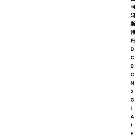
D
C
9 
C
N
2 
G
I
A
/
E