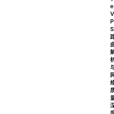
e
P
S