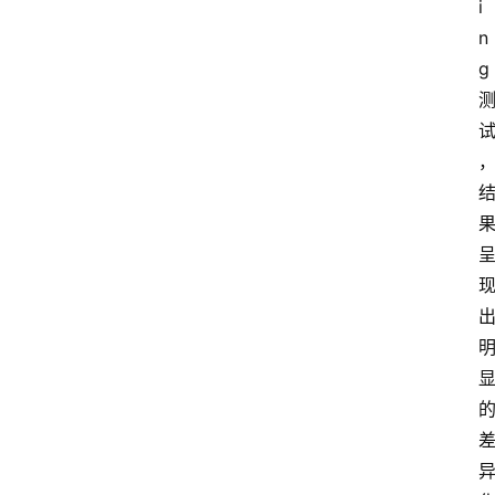
i
n
g