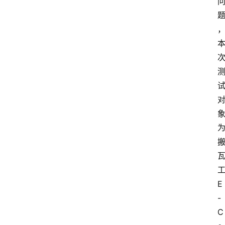
E
-
C