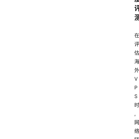
V
P
S
,