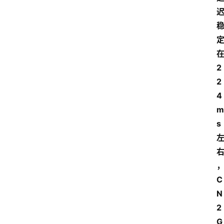
2
2
4
m
s
C
N
2 
G