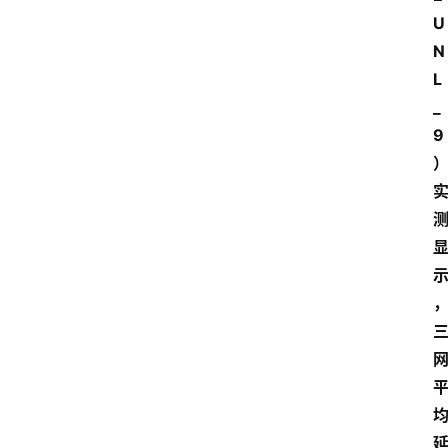
U
N
L
_
9