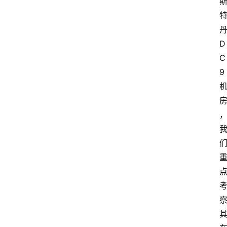
D
C
9