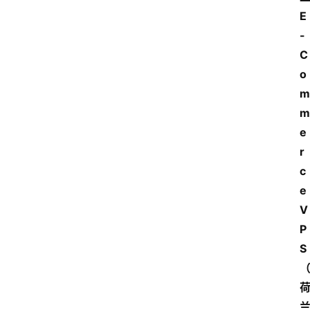
E
-
C
o
m
m
e
r
c
e 
V
P
S