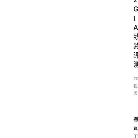
I
A
2
程
阅