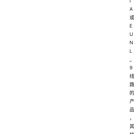
I
A
E
U
N
L
_
9