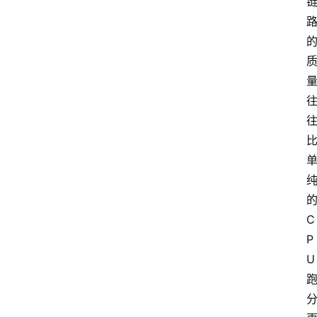
C
P
U