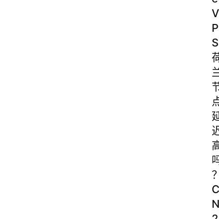
V
P
S
2